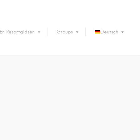
En Resortgidsen
Groups
Deutsch
English
Português
Français
Español