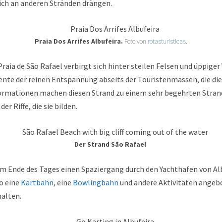
ch an anderen Stränden drängen.
Praia Dos Arrifes Albufeira.
Foto von
rotasturisticas
.
Praia de São Rafael verbirgt sich hinter steilen Felsen und üppige
te der reinen Entspannung abseits der Touristenmassen, die dies
formationen machen diesen Strand zu einem sehr begehrten Stra
er Riffe, die sie bilden.
Der Strand São Rafael
m Ende des Tages einen Spaziergang durch den Yachthafen von Alb
o eine
Kartbahn
, eine
Bowlingbahn
und andere Aktivitäten angeb
halten.