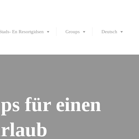
Stads- En Resortgidsen
Groups
Deutsch
English
Português
Français
Español
ps für einen
urlaub