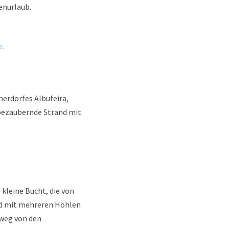
enurlaub.
a
.
herdorfes Albufeira,
 bezaubernde Strand mit
 kleine Bucht, die von
and mit mehreren Höhlen
 weg von den