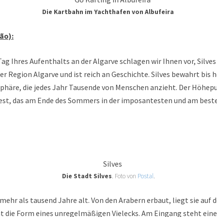
Die Kartbahn im Yachthafen von Albufeira
ão):
g Ihres Aufenthalts an der Algarve schlagen wir Ihnen vor, Silves
er Region Algarve und ist reich an Geschichte. Silves bewahrt bis 
phäre, die jedes Jahr Tausende von Menschen anzieht. Der Höhepu
fest, das am Ende des Sommers in der imposantesten und am best
Die Stadt Silves
. Foto von
Postal
.
 mehr als tausend Jahre alt. Von den Arabern erbaut, liegt sie au
at die Form eines unregelmäßigen Vielecks. Am Eingang steht ein