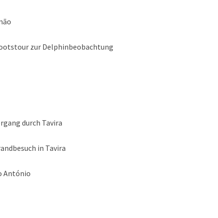
imão
Bootstour zur Delphinbeobachtung
ergang durch Tavira
randbesuch in Tavira
to António