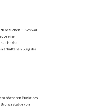
 zu besuchen. Silves war
heute eine
nkt ist das
en erhaltenen Burg der
f dem höchsten Punkt des
e Bronzestatue von