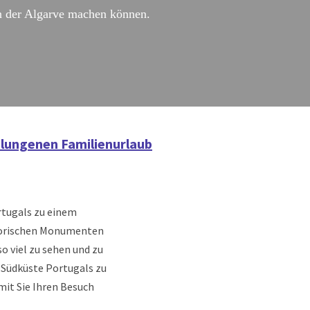
n der Algarve machen können.
gelungenen Familienurlaub
rtugals zu einem
istorischen Monumenten
o viel zu sehen und zu
 Südküste Portugals zu
mit Sie Ihren Besuch