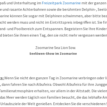
Spaß und Unterhaltung im
Freizeitpark Zoomarine
mit der ganzen 
te und rasante Achterbahnen sowie die berühmten Delphin-, Seel
rine können Sie sogar mit Delphinen schwimmen, aber bitte beac
cht werden muss und nicht im Eintrittspreis inbegriffen ist. Sie fi
and- und Poolbereich zum Entspannen. Begeistern Sie Ihre Kinder
 bieten Sie ihnen einen Tag, den sie nicht mehr vergessen werden
Seelöwen-Show im Zoomarine
gs:
Wenn Sie nicht den ganzen Tag in Zoomarine verbringen oder l
ann fahren Sie nach Albufeira. Obwohl Albufeira für ihre Jungg
 Familienatmosphäre erhalten, vor allem in der Altstadt. Die viel
 das Meer werden täglich von Familien besucht, die das lebhafte A
Urlaubsziele der Welt genießen. Entdecken Sie die verschiedenen 