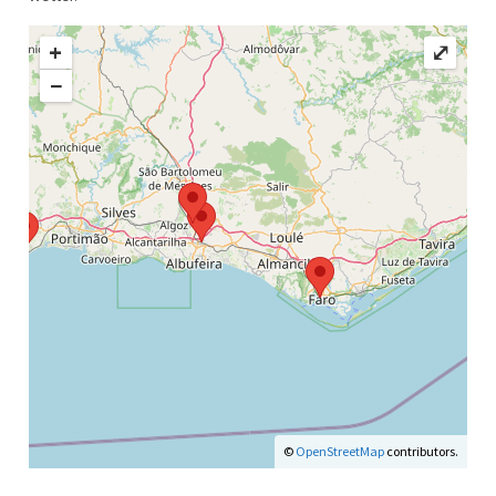
+
⤢
−
©
OpenStreetMap
contributors.