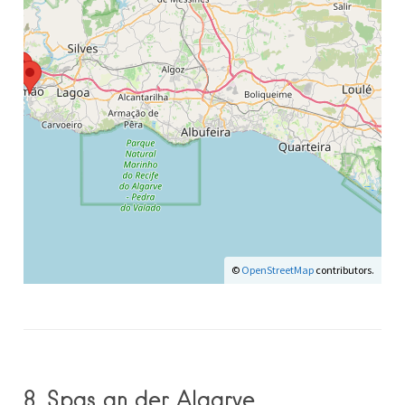
©
OpenStreetMap
contributors.
8. Spas an der Algarve