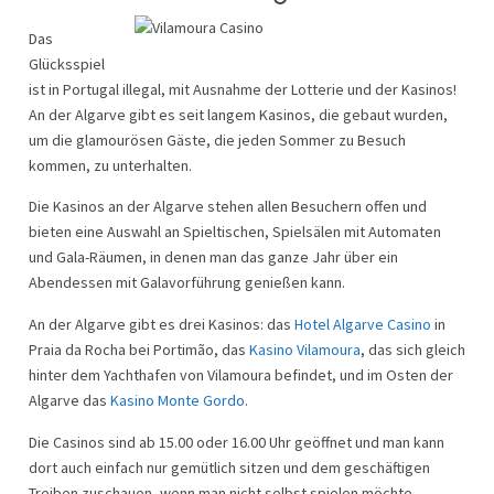
Das
Glücksspiel
ist in Portugal illegal, mit Ausnahme der Lotterie und der Kasinos!
An der Algarve gibt es seit langem Kasinos, die gebaut wurden,
um die glamourösen Gäste, die jeden Sommer zu Besuch
kommen, zu unterhalten.
Die Kasinos an der Algarve stehen allen Besuchern offen und
bieten eine Auswahl an Spieltischen, Spielsälen mit Automaten
und Gala-Räumen, in denen man das ganze Jahr über ein
Abendessen mit Galavorführung genießen kann.
An der Algarve gibt es drei Kasinos: das
Hotel Algarve Casino
in
Praia da Rocha bei Portimão, das
Kasino Vilamoura
, das sich gleich
hinter dem Yachthafen von Vilamoura befindet, und im Osten der
Algarve das
Kasino Monte Gordo
.
Die Casinos sind ab 15.00 oder 16.00 Uhr geöffnet und man kann
dort auch einfach nur gemütlich sitzen und dem geschäftigen
Treiben zuschauen, wenn man nicht selbst spielen möchte.