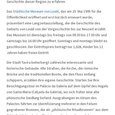
Geschichte dieser Region zu erfahren.
Das
Städtische Museum von Loulé
, das am 25. Mai 1995 für die
Öffentlichkeit eröffnet und erst kürzlich erneuert wurde,
präsentiert eine Langzeitausstellung, die die Geschichte des
Gebiets von Loulé von der Vorgeschichte bis zur Neuzeit erzählt.
Das Museum ist dienstags bis freitags von 09.30 bis 17.30 Uhr und
samstags bis 16.00 Uhr geöffnet. Sonntags und montags bleibt es
geschlossen. Der Eintrittspreis beträgt nur 1,62€, Kinder bis 12
Jahren haben freien Eintritt.
Die Stadt Tavira beherbergt zahlreiche interessante und
historische Gebäude. Alle Straßen, die Kirche, die römische
Brücke und die traditionellen Boote, die den Fluss entlang
schippern, erzählen ihre eigene Geschichte. Starten Sie Ihre
Besichtigungstour im Palácio da Galeria auf dem Gipfel des Hügels
von Santa Maria (Calçada da Galeria), wo sich früher eine alte
phönizische Siedlung befand. Ausgrabungen im Atrium des
Palastes führten zur Identifizierung mehrerer in den Felsen
gegrabener Brunnen, die als „phönizische Ritualbrunnen“ aus dem