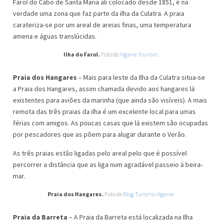
Farol do Cabo de Santa Maria ali colocado desde 1851, é na
verdade uma zona que faz parte da ilha da Culatra. A praia
carateriza-se por um areal de areias finas, uma temperatura
amena e águas translúcidas.
Ilha do Farol.
Foto de
Algarve Tourism
.
Praia dos Hangares
– Mais para leste da Ilha da Culatra situa-se
a Praia dos Hangares, assim chamada devido aos hangares lá
existentes para aviões da marinha (que ainda são visíveis). A mais
remota das três praias da ilha é um excelente local para umas
férias com amigos. As poucas casas que lá existem são ocupadas
por pescadores que as põem para alugar durante o Verão.
As três praias estão ligadas pelo areal pelo que é possível
percorrer a distância que as liga num agradável passeio à beira-
mar.
Praia dos Hangares.
Foto de
Blog Turismo Algarve
.
Praia da Barreta
– A Praia da Barreta está localizada na Ilha