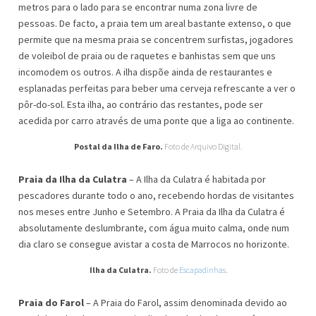
metros para o lado para se encontrar numa zona livre de
pessoas. De facto, a praia tem um areal bastante extenso, o que
permite que na mesma praia se concentrem surfistas, jogadores
de voleibol de praia ou de raquetes e banhistas sem que uns
incomodem os outros. A ilha dispõe ainda de restaurantes e
esplanadas perfeitas para beber uma cerveja refrescante a ver o
pôr-do-sol. Esta ilha, ao contrário das restantes, pode ser
acedida por carro através de uma ponte que a liga ao continente.
Postal da Ilha de Faro.
Foto de Arquivo Digital.
Praia da Ilha da Culatra
– A Ilha da Culatra é habitada por
pescadores durante todo o ano, recebendo hordas de visitantes
nos meses entre Junho e Setembro. A Praia da Ilha da Culatra é
absolutamente deslumbrante, com água muito calma, onde num
dia claro se consegue avistar a costa de Marrocos no horizonte.
Ilha da Culatra.
Foto de
Escapadinhas
.
Praia do Farol
– A Praia do Farol, assim denominada devido ao