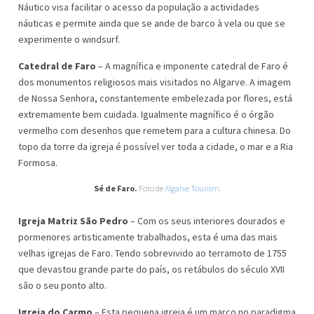
Náutico visa facilitar o acesso da população a actividades
náuticas e permite ainda que se ande de barco à vela ou que se
experimente o windsurf.
Catedral de Faro
– A magnífica e imponente catedral de Faro é
dos monumentos religiosos mais visitados no Algarve. A imagem
de Nossa Senhora, constantemente embelezada por flores, está
extremamente bem cuidada. Igualmente magnífico é o órgão
vermelho com desenhos que remetem para a cultura chinesa. Do
topo da torre da igreja é possível ver toda a cidade, o mar e a Ria
Formosa.
Sé de Faro.
Foto de
Algarve Tourism
.
Igreja Matriz São Pedro
– Com os seus interiores dourados e
pormenores artisticamente trabalhados, esta é uma das mais
velhas igrejas de Faro. Tendo sobrevivido ao terramoto de 1755
que devastou grande parte do país, os retábulos do século XVII
são o seu ponto alto.
Igreja do Carmo
– Esta pequena igreja é um marco no paradigma