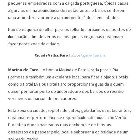
pequenas empedradas com a calçada portuguesa, típicas casas
algarvias e uma abundância de restaurantes e bares conferem
uma atmosfera vibrante a um ambiente já de si encantador.
Não se esqueça de olhar para os telhados próximos ou postes de
iluminação a fim de ver os ninhos que as cegonhas costumam
fazer nesta zona da cidade.
Cidade Velha, Faro
. Foto de
Algarve Tourism
.
Marina de Faro
– A bonita Marina de Faro virada para a Ria
Formosa é também um excelente local para ficar alojado. Hotéis
como o Hotel Eva ou Hotel Faro proporcionam guarida a quem
quiser pernoitar perto do ancoradouro dos barcos de recreio
veraneios ou barcos de pescadores.
Esta zona da cidade, repleta de cafés, geladarias e restaurantes,
costuma ter performances e espectáculos de música no Verão.
Durante a época balnear as ruas enchem-se de turistas
desejosos de passear pelo local e saborear a ociosidade de um
sol madrugador.