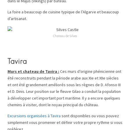
dans le Majus (Vikings) par bateau.
La foire a beaucoup de cuisine typique de l’Algarve et beaucoup
d’artisanat.
Chateau de Silves
Tavira
Murs et chateau de Tavira :
Ces murs d’origine phénicienne ont
été reconstruits pendant la période arabe aux XIe et XIIe siècles
et ont été grandement améliorés sous les règnes de D. Afonso III
et D. Dinis. Leur position sur le fleuve Gilao a conduit la population
à développer cet important port maritime. Il y a encore quelques
chemins à visiter, dont le noyau principal du château.
Excursions organisées à Tavira
sont disponibles ou vous pouvez
simplement vous promener et définir votre propre rythme si vous
préférez.