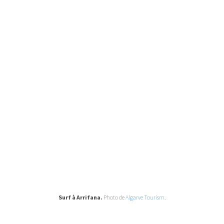
Surf à Arrifana.
Photo de
Algarve Tourism
.