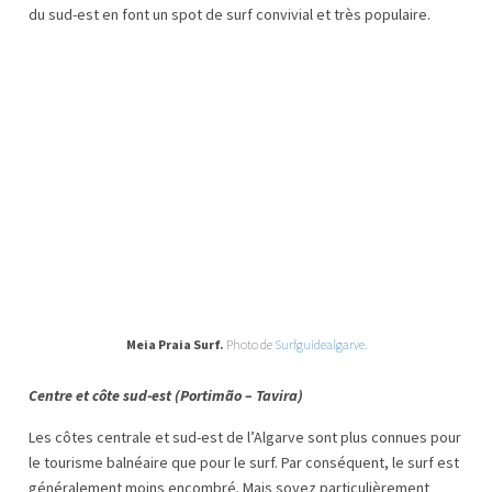
du sud-est en font un spot de surf convivial et très populaire.
Meia Praia Surf.
Photo de
Surfguidealgarve.
Centre et côte sud-est (Portimão – Tavira)
Les côtes centrale et sud-est de l’Algarve sont plus connues pour
le tourisme balnéaire que pour le surf. Par conséquent, le surf est
généralement moins encombré. Mais soyez particulièrement