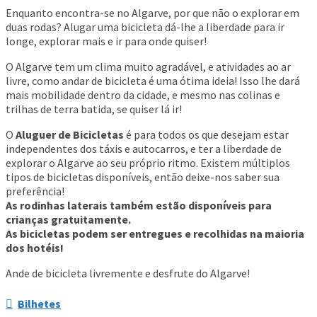
eira
Enquanto encontra-se no Algarve, por que não o explorar em
duas rodas? Alugar uma bicicleta dá-lhe a liberdade para ir
es Em Albufeira.
longe, explorar mais e ir para onde quiser!
nças Pequenas Em
O Algarve tem um clima muito agradável, e atividades ao ar
 Noite
livre, como andar de bicicleta é uma ótima ideia! Isso lhe dará
mais mobilidade dentro da cidade, e mesmo nas colinas e
trilhas de terra batida, se quiser lá ir!
O
Aluguer de Bicicletas
é para todos os que desejam estar
independentes dos táxis e autocarros, e ter a liberdade de
explorar o Algarve ao seu próprio ritmo. Existem múltiplos
tipos de bicicletas disponíveis, então deixe-nos saber sua
preferência!
As rodinhas laterais também estão disponíveis para
crianças gratuitamente.
As bicicletas podem ser entregues e recolhidas na maioria
dos hotéis!
Ande de bicicleta livremente e desfrute do Algarve!
Bilhetes