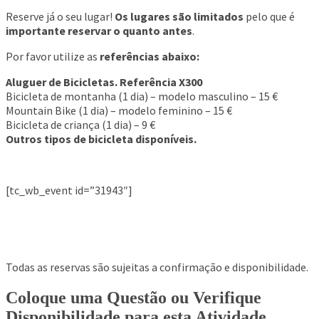
Reserve já o seu lugar!
Os lugares são limitados
pelo que é
importante reservar o quanto antes
.
Por favor utilize as
referências abaixo:
Aluguer de Bicicletas. Referência X300
Bicicleta de montanha (1 dia) – modelo masculino – 15 €
arvoeiro
Mountain Bike (1 dia) – modelo feminino – 15 €
s Para Se Fazer No
Bicicleta de criança (1 dia) – 9 €
Outros tipos de bicicleta disponíveis.
l
ra Se Fazer Com Crianças
[tc_wb_event id=”31943″]
voeiro
 Carvoeiro
Todas as reservas são sujeitas a confirmação e disponibilidade.
Coloque uma Questão ou Verifique
Disponibilidade para esta Atividade