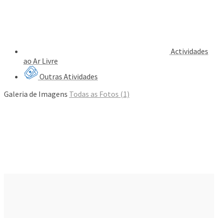
Actividades
ao Ar Livre
Outras Atividades
Galeria de Imagens
Todas as Fotos (1)
 Olhão
ão
r Em Popularidade?
timão
s Para Se Fazer Em