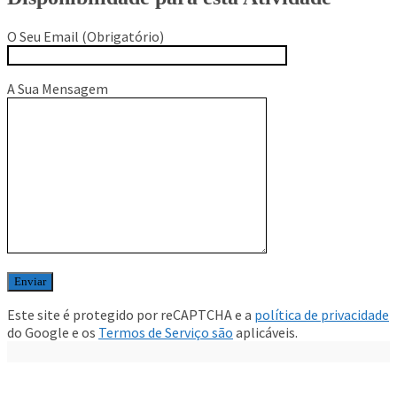
O Seu Email (Obrigatório)
A Sua Mensagem
os
idades Para Se Fazer Em
s
Fazer Com Crianças Entre
ite
Este site é protegido por reCAPTCHA e a
política de privacidade
do Google e os
Termos de Serviço são
aplicáveis.