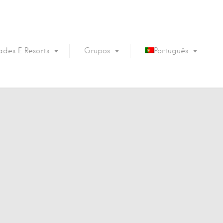
des E Resorts
Grupos
Português
English
Français
Español
Deutsch