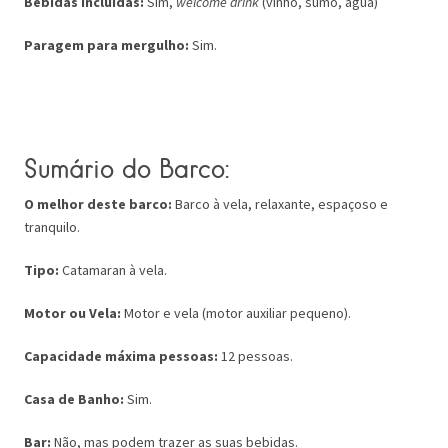
Bebidas incluídas:
Sim,
welcome drink
(vinho, sumo, água)
Paragem para mergulho:
Sim.
Sumário do Barco:
O melhor deste barco:
Barco à vela, relaxante, espaçoso e
tranquilo.
Tipo:
Catamaran à vela.
Motor ou Vela:
Motor e vela (motor auxiliar pequeno).
Capacidade máxima pessoas:
12 pessoas.
Casa de Banho:
Sim.
Bar:
Não, mas podem trazer as suas bebidas.