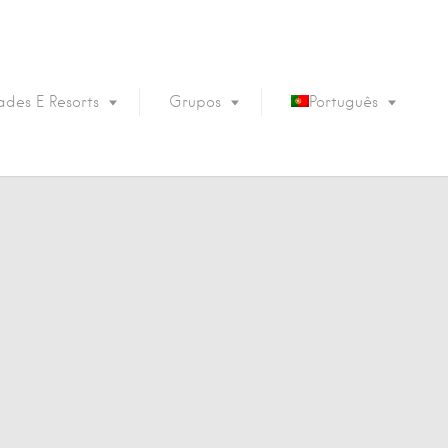
des E Resorts
Grupos
Português
English
Français
Español
Deutsch