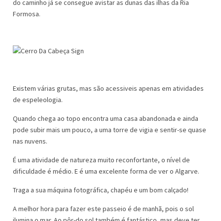
do caminho já se consegue avistar as dunas das ilhas da Ria
Formosa.
Existem várias grutas, mas são acessiveis apenas em atividades
de espeleologia.
Quando chega ao topo encontra uma casa abandonada e ainda
pode subir mais um pouco, a uma torre de vigia e sentir-se quase
nas nuvens.
É uma atividade de natureza muito reconfortante, o nível de
dificuldade é médio. E é uma excelente forma de ver o Algarve.
Traga a sua máquina fotográfica, chapéu e um bom calçado!
A melhor hora para fazer este passeio é de manhã, pois o sol
ilumina o mar. Ao pôr-do sol também é fantástico, mas deve ter