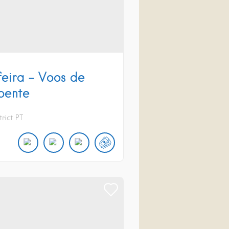
feira – Voos de
pente
trict
PT