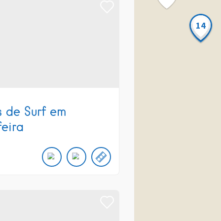
14
s de Surf em
feira