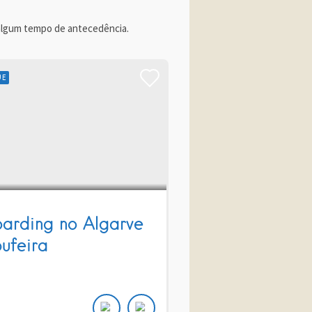
algum tempo de antecedência.
UE
oarding no Algarve
bufeira