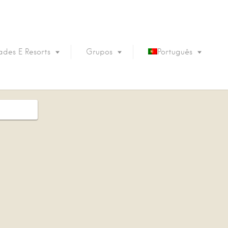
des E Resorts
Grupos
Português
English
Français
Español
Deutsch