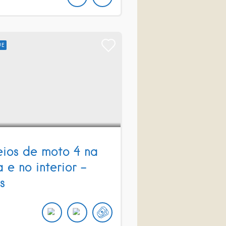
UE
eios de moto 4 na
 e no interior –
s