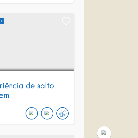
UE
riência de salto
dem