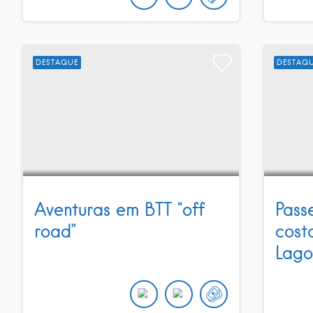
DESTAQUE
DESTAQ
Aventuras em BTT “off
Pass
road”
costa
Lago