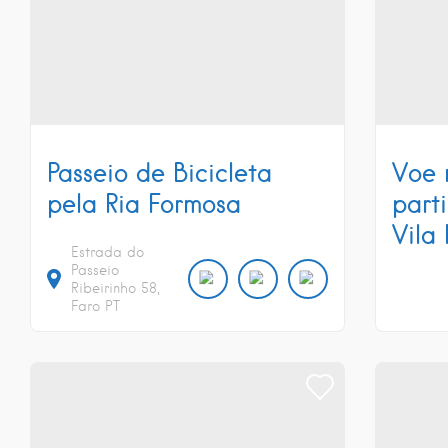
Passeio de Bicicleta
Voe 
pela Ria Formosa
part
Vila 
Estrada do
Passeio
Ribeirinho
58
Faro
PT