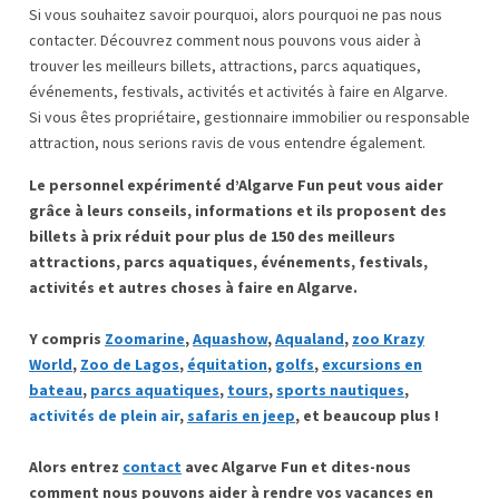
Si vous souhaitez savoir pourquoi, alors pourquoi ne pas nous
contacter. Découvrez comment nous pouvons vous aider à
trouver les meilleurs billets, attractions, parcs aquatiques,
événements, festivals, activités et activités à faire en Algarve.
Si vous êtes propriétaire, gestionnaire immobilier ou responsable
attraction, nous serions ravis de vous entendre également.
Le personnel expérimenté d’Algarve Fun peut vous aider
grâce à leurs conseils, informations et ils proposent des
billets à prix réduit pour plus de 150 des meilleurs
attractions, parcs aquatiques, événements, festivals,
activités et autres choses à faire en Algarve.
Y compris
Zoomarine
,
Aquashow
,
Aqualand
,
zoo Krazy
World
,
Zoo de Lagos
,
équitation
,
golfs
,
excursions en
bateau
,
parcs aquatiques
,
tours
,
sports nautiques
,
activités de plein air
,
safaris en jeep
, et beaucoup plus !
Alors entrez
contact
avec Algarve Fun et dites-nous
comment nous pouvons aider à rendre vos vacances en