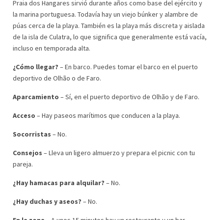
Praia dos Hangares sirvió durante años como base del ejército y
la marina portuguesa. Todavía hay un viejo búnker y alambre de
púas cerca de la playa. También es la playa más discreta y aislada
de la isla de Culatra, lo que significa que generalmente está vacía,
incluso en temporada alta.
¿Cómo llegar?
– En barco. Puedes tomar el barco en el puerto
deportivo de Olhão o de Faro.
Aparcamiento
– Sí, en el puerto deportivo de Olhão y de Faro.
Acceso
– Hay paseos marítimos que conducen a la playa.
Socorristas
– No.
Consejos
– Lleva un ligero almuerzo y prepara el picnic con tu
pareja.
¿Hay hamacas para alquilar?
– No.
¿Hay duchas y aseos?
– No.
En la zona
– A unos 15 minutos hay un restaurante y un bar.