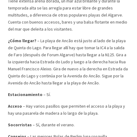
Tiene extensa arena dorada, un mar azul brillante y durante la
temporada alta se las arregla para estar libre de grandes
multitudes, a diferencia de otras populares playas del Algarve.
Cuenta con buenos accesos, bares y una balsa flotante en medio
del mar que deleita a los visitantes.
¿Cómo llegar?
– La playa de Ancão está justo al lado de la playa
de Quinta do Lago. Para llegar allí hay que tomar la IC4 a la salida
de Faro (después de Forum Algarve) hasta llegar a la N125. Gira a
la izquierda hacia Estrada do Ludo y luego a la derecha hacia Rua
Manuel Francisco Aleixo. Gira de nuevo a la derecha en Estrada da
Quinta do Lago y continúa por la Avenida do Ancão. Sigue por la
Avenida do Ancão hasta llegar a la playa de Ancão.
Estacionamiento
– Sí.
Acceso
– Hay varios pasillos que permiten el acceso a la playa y
hay una pasarela de madera a lo largo de la playa.
Socorristas
– Sí, durante el verano.
Consejos
– Las mejores Bolas de Berlim (una rosquilla