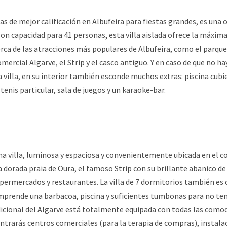
illas de mejor calificación en Albufeira para fiestas grandes, es un
Con capacidad para 41 personas, esta villa aislada ofrece la máxima
ca de las atracciones más populares de Albufeira, como el parque
ercial Algarve, el Strip y el casco antiguo. Y en caso de que no ha
a villa, en su interior también esconde muchos extras: piscina cubi
enis particular, sala de juegos y un karaoke-bar.
a villa, luminosa y espaciosa y convenientemente ubicada en el co
a dorada praia de Oura, el famoso Strip con su brillante abanico de
upermercados y restaurantes. La villa de 7 dormitorios también 
omprende una barbacoa, piscina y suficientes tumbonas para no tene
dicional del Algarve está totalmente equipada con todas las comodi
trarás centros comerciales (para la terapia de compras), instala