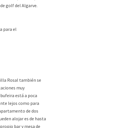
de golf del Algarve.
Villa Rosal también se
itaciones muy
lbufeira está a poca
mente lejos como para
un apartamento de dos
pueden alojar es de hasta
u propio bar y mesa de