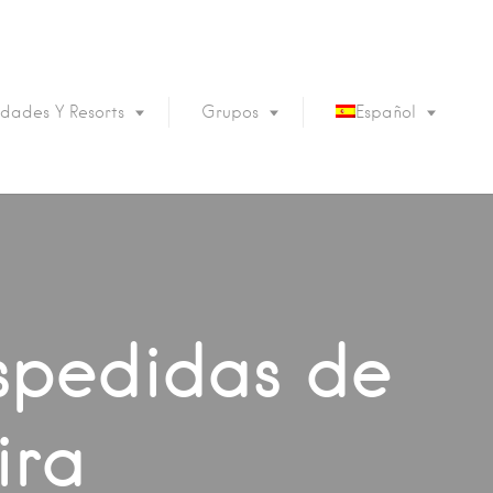
dades Y Resorts
Grupos
Español
English
Português
Français
Deutsch
espedidas de
ira