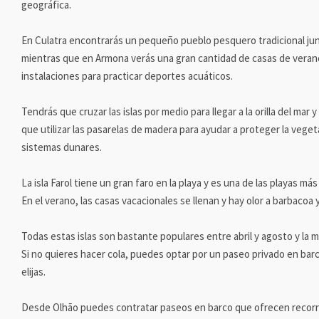
geográfica.
En Culatra encontrarás un pequeño pueblo pesquero tradicional junt
mientras que en Armona verás una gran cantidad de casas de vera
instalaciones para practicar deportes acuáticos.
Tendrás que cruzar las islas por medio para llegar a la orilla del ma
que utilizar las pasarelas de madera para ayudar a proteger la vege
sistemas dunares.
La isla Farol tiene un gran faro en la playa y es una de las playas má
En el verano, las casas vacacionales se llenan y hay olor a barbacoa 
Todas estas islas son bastante populares entre abril y agosto y la ma
Si no quieres hacer cola, puedes optar por un paseo privado en ba
elijas.
Desde Olhão puedes contratar paseos en barco que ofrecen recorri