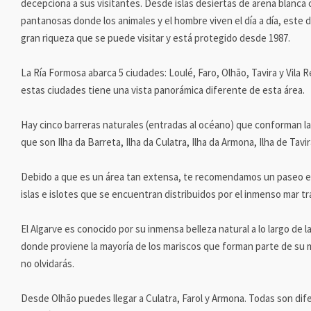
decepciona a sus visitantes. Desde islas desiertas de arena blanca
pantanosas donde los animales y el hombre viven el día a día, este 
gran riqueza que se puede visitar y está protegido desde 1987.
La Ría Formosa abarca 5 ciudades: Loulé, Faro, Olhão, Tavira y Vila 
estas ciudades tiene una vista panorámica diferente de esta área.
Hay cinco barreras naturales (entradas al océano) que conforman las
que son Ilha da Barreta, Ilha da Culatra, Ilha da Armona, Ilha de Tavi
Debido a que es un área tan extensa, te recomendamos un paseo en 
islas e islotes que se encuentran distribuidos por el inmenso mar t
El Algarve es conocido por su inmensa belleza natural a lo largo de la
donde proviene la mayoría de los mariscos que forman parte de su m
no olvidarás.
Desde Olhão puedes llegar a Culatra, Farol y Armona. Todas son dif