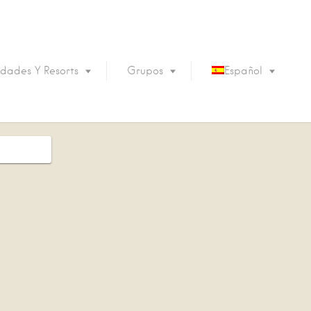
dades Y Resorts
Grupos
Español
English
Português
Français
Deutsch