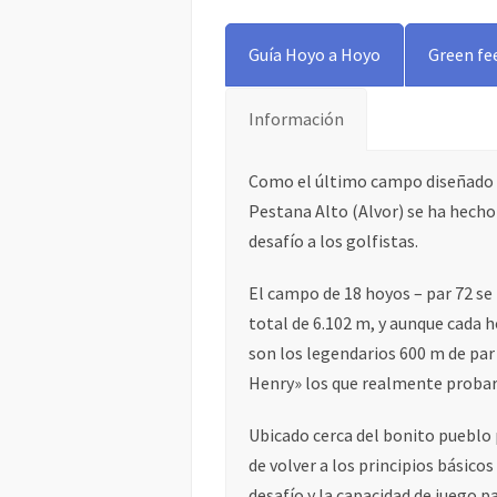
Guía Hoyo a Hoyo
Green fee
Información
Como el último campo diseñado p
Pestana Alto (Alvor) se ha hecho
desafío a los golfistas.
El campo de 18 hoyos – par 72 se
total de 6.102 m, y aunque cada 
son los legendarios 600 m de par
Henry» los que realmente probará
Ubicado cerca del bonito pueblo 
de volver a los principios básicos
desafío y la capacidad de juego pa