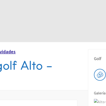
ividades
Golf
lf Alto –
Galería