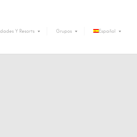
dades Y Resorts
Grupos
Español
English
Português
Français
Deutsch