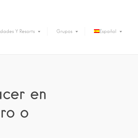
dades Y Resorts
Grupos
Español
English
Português
Français
Deutsch
acer en
ro o